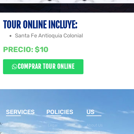
TOUR ONLINE INCLUYE:
Santa Fe Antioquia Colonial
PRECIO: $10
COMPRAR TOUR ONLINE
SERVICES
POLICIES
US
Tours
Legal
About Us
Transportation
Refund Policy
Contact Us