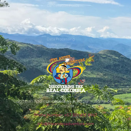
Cancellation Policy
Terms and Conditions
Booking Payment
Policy
Privacy Policy
Data Processing
Policy
Colombian Address: Carrera 45 # 80 Sur – 155 Medellín,
Colombia
Phone Number: +57 301 413 8967
info@theandesadventure.com