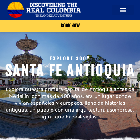
BOOK NOW
EXPLORE 360º
SANTA FE ANTIOQUIA
Explora nuestra primera capital de Antioquia antes de
Medellín, con más de 400 años, era un lugar donde
vivían españoles y europeos, lleno de historias
antiguas, un pueblo con una arquitectura asombrosa,
igual que hace 4 siglos.