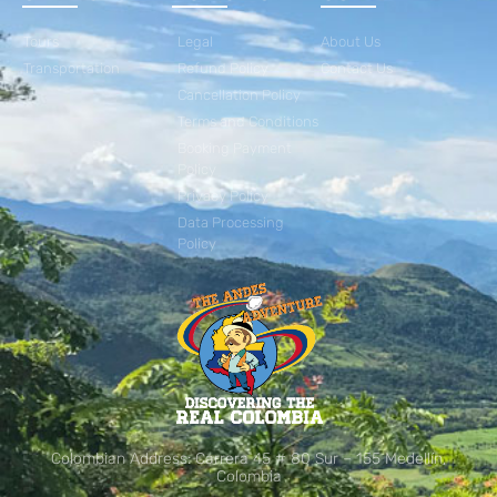
Tours
Legal
About Us
Transportation
Refund Policy
Contact Us
Cancellation Policy
Terms and Conditions
Booking Payment
Policy
Privacy Policy
Data Processing
Policy
Colombian Address: Carrera 45 # 80 Sur – 155 Medellín,
Colombia