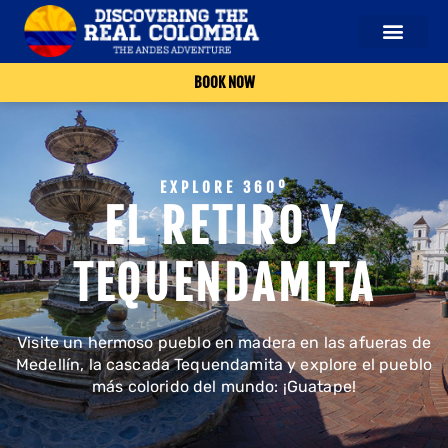
BOOK NOW
EXPLORE 360º
EL RETIRO Y
TEQUENDAMITA
Visite un hermoso pueblo en madera en las afueras de
Medellín, la cascada Tequendamita y explore el pueblo
más colorido del mundo: ¡Guatape!